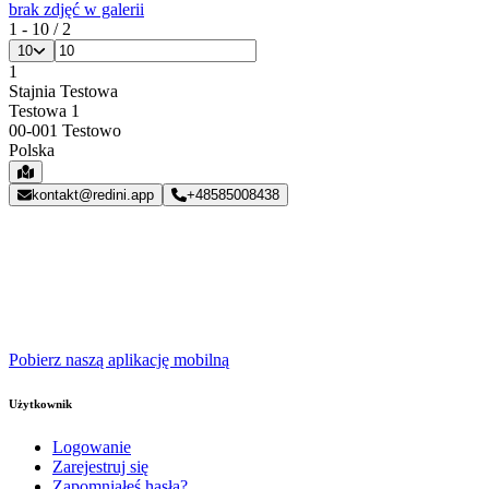
brak zdjęć w galerii
1
-
10
/
2
10
1
Footer
Stajnia Testowa
Testowa 1
00-001
Testowo
Polska
kontakt@redini.app
+48585008438
Pobierz naszą aplikację mobilną
Użytkownik
Logowanie
Zarejestruj się
Zapomniałeś hasła?