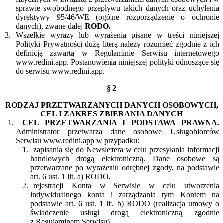
sprawie swobodnego przepływu takich danych oraz uchylenia
dyrektywy 95/46/WE (ogólne rozporządzenie o ochronie
danych), zwane dalej
RODO.
Wszelkie wyrazy lub wyrażenia pisane w treści niniejszej
Polityki Prywatności dużą literą należy rozumieć zgodnie z ich
definicją zawartą w Regulaminie Serwisu internetowego
www.redini.app. Postanowienia niniejszej polityki odnoszące się
do serwisu www.redini.app.
§ 2
RODZAJ PRZETWARZANYCH DANYCH OSOBOWYCH,
CEL I ZAKRES ZBIERANIA DANYCH
CEL PRZETWARZANIA I PODSTAWA PRAWNA.
Administrator przetwarza dane osobowe Usługobiorców
Serwisu www.redini.app w przypadku:
zapisania się do Newslettera w celu przesyłania informacji
handlowych drogą elektroniczną. Dane osobowe są
przetwarzane po wyrażeniu odrębnej zgody, na podstawie
art. 6 ust. 1 lit. a) RODO,
rejestracji Konta w Serwisie w celu utworzenia
indywidualnego konta i zarządzania tym Kontem na
podstawie art. 6 ust. 1 lit. b) RODO (realizacja umowy o
świadczenie usługi drogą elektroniczną zgodnie
z Regulaminem Serwisu),