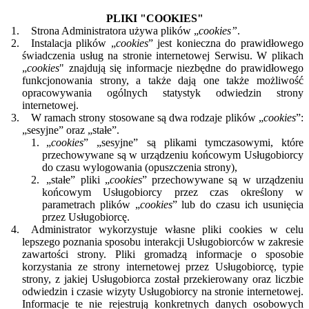
PLIKI "COOKIES"
Strona Administratora używa plików „
cookies”
.
Instalacja plików „
cookies
” jest konieczna do prawidłowego
świadczenia usług na stronie internetowej Serwisu. W plikach
„
cookies
" znajdują się informacje niezbędne do prawidłowego
funkcjonowania strony, a także dają one także możliwość
opracowywania ogólnych statystyk odwiedzin strony
internetowej.
W ramach strony stosowane są dwa rodzaje plików „
cookies
”:
„sesyjne” oraz „stałe”.
„
cookies
” „sesyjne” są plikami tymczasowymi, które
przechowywane są w urządzeniu końcowym Usługobiorcy
do czasu wylogowania (opuszczenia strony),
„stałe” pliki „
cookies
” przechowywane są w urządzeniu
końcowym Usługobiorcy przez czas określony w
parametrach plików „
cookies
” lub do czasu ich usunięcia
przez Usługobiorcę.
Administrator wykorzystuje własne pliki cookies w celu
lepszego poznania sposobu interakcji Usługobiorców w zakresie
zawartości strony. Pliki gromadzą informacje o sposobie
korzystania ze strony internetowej przez Usługobiorcę, typie
strony, z jakiej Usługobiorca został przekierowany oraz liczbie
odwiedzin i czasie wizyty Usługobiorcy na stronie internetowej.
Informacje te nie rejestrują konkretnych danych osobowych