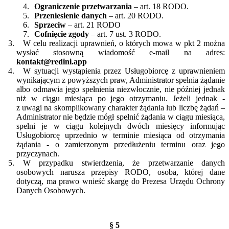
Ograniczenie przetwarzania
– art. 18 RODO.
Przeniesienie danych
– art. 20 RODO.
Sprzeciw
– art. 21 RODO
Cofnięcie zgody
– art. 7 ust. 3 RODO.
W celu realizacji uprawnień, o których mowa w pkt 2 można
wysłać stosowną wiadomość e-mail na adres:
kontakt@redini.app
W sytuacji wystąpienia przez Usługobiorcę z uprawnieniem
wynikającym z powyższych praw, Administrator spełnia żądanie
albo odmawia jego spełnienia niezwłocznie, nie później jednak
niż w ciągu miesiąca po jego otrzymaniu. Jeżeli jednak -
z uwagi na skomplikowany charakter żądania lub liczbę żądań –
Administrator nie będzie mógł spełnić żądania w ciągu miesiąca,
spełni je w ciągu kolejnych dwóch miesięcy informując
Usługobiorcę uprzednio w terminie miesiąca od otrzymania
żądania - o zamierzonym przedłużeniu terminu oraz jego
przyczynach.
W przypadku stwierdzenia, że przetwarzanie danych
osobowych narusza przepisy RODO, osoba, której dane
dotyczą, ma prawo wnieść skargę do Prezesa Urzędu Ochrony
Danych Osobowych.
§ 5