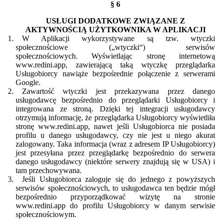
§ 6
USŁUGI DODATKOWE ZWIĄZANE Z
AKTYWNOŚCIĄ UŻYTKOWNIKA W APLIKACJI
W Aplikacji wykorzystywane są tzw. wtyczki
społecznościowe („wtyczki“) serwisów
społecznościowych. Wyświetlając stronę internetową
www.redini.app, zawierającą taką wtyczkę przeglądarka
Usługobiorcy nawiąże bezpośrednie połączenie z serwerami
Google.
Zawartość wtyczki jest przekazywana przez danego
usługodawcę bezpośrednio do przeglądarki Usługobiorcy i
integrowana ze stroną. Dzięki tej integracji usługodawcy
otrzymują informację, że przeglądarka Usługobiorcy wyświetliła
stronę www.redini.app, nawet jeśli Usługobiorca nie posiada
profilu u danego usługodawcy, czy nie jest u niego akurat
zalogowany. Taka informacja (wraz z adresem IP Usługobiorcy)
jest przesyłana przez przeglądarkę bezpośrednio do serwera
danego usługodawcy (niektóre serwery znajdują się w USA) i
tam przechowywana.
Jeśli Usługobiorca zaloguje się do jednego z powyższych
serwisów społecznościowych, to usługodawca ten będzie mógł
bezpośrednio przyporządkować wizytę na stronie
www.redini.app do profilu Usługobiorcy w danym serwisie
społecznościowym.