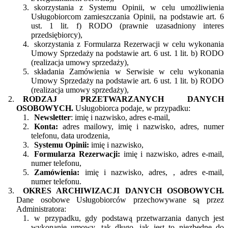
skorzystania z Systemu Opinii, w celu umożliwienia
Usługobiorcom zamieszczania Opinii, na podstawie art. 6
ust. 1 lit. f) RODO (prawnie uzasadniony interes
przedsiębiorcy),
skorzystania z Formularza Rezerwacji w celu wykonania
Umowy Sprzedaży na podstawie art. 6 ust. 1 lit. b) RODO
(realizacja umowy sprzedaży),
składania Zamówienia w Serwisie w celu wykonania
Umowy Sprzedaży na podstawie art. 6 ust. 1 lit. b) RODO
(realizacja umowy sprzedaży),
RODZAJ PRZETWARZANYCH DANYCH
OSOBOWYCH.
Usługobiorca podaje, w przypadku:
Newsletter
: imię i nazwisko, adres e-mail,
Konta:
adres mailowy, imię i nazwisko, adres, numer
telefonu, data urodzenia,
Systemu Opinii:
imię i nazwisko,
Formularza Rezerwacji:
imię i nazwisko, adres e-mail,
numer telefonu,
Zamówienia:
imię i nazwisko, adres, , adres e-mail,
numer telefonu.
OKRES ARCHIWIZACJI DANYCH OSOBOWYCH.
Dane osobowe Usługobiorców przechowywane są przez
Administratora:
w przypadku, gdy podstawą przetwarzania danych jest
wykonanie umowy, tak długo, jak jest to niezbędne do