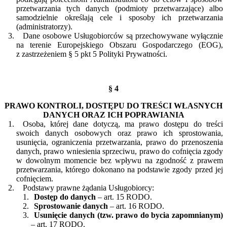
przetwarzania tych danych (podmioty przetwarzające) albo
samodzielnie określają cele i sposoby ich przetwarzania
(administratorzy).
Dane osobowe Usługobiorców są przechowywane wyłącznie
na terenie Europejskiego Obszaru Gospodarczego (EOG),
z zastrzeżeniem § 5 pkt 5 Polityki Prywatności.
§ 4
PRAWO KONTROLI, DOSTĘPU DO TREŚCI WŁASNYCH
DANYCH ORAZ ICH POPRAWIANIA
Osoba, której dane dotyczą, ma prawo dostępu do treści
swoich danych osobowych oraz prawo ich sprostowania,
usunięcia, ograniczenia przetwarzania, prawo do przenoszenia
danych, prawo wniesienia sprzeciwu, prawo do cofnięcia zgody
w dowolnym momencie bez wpływu na zgodność z prawem
przetwarzania, którego dokonano na podstawie zgody przed jej
cofnięciem.
Podstawy prawne żądania Usługobiorcy:
Dostęp do danych
– art. 15 RODO.
Sprostowanie danych
– art. 16 RODO.
Usunięcie danych (tzw. prawo do bycia zapomnianym)
– art. 17 RODO.