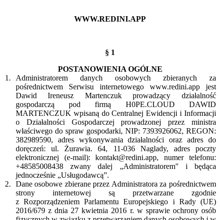
WWW.REDINI.APP
§ 1
POSTANOWIENIA OGÓLNE
Administratorem danych osobowych zbieranych za
pośrednictwem Serwisu internetowego www.redini.app jest
Dawid Ireneusz Martenczuk prowadzący działalność
gospodarczą pod firmą H0PE.CLOUD DAWID
MARTENCZUK wpisaną do Centralnej Ewidencji i Informacji
o Działalności Gospodarczej prowadzonej przez ministra
właściwego do spraw gospodarki, NIP: 7393926062, REGON:
382989590, adres wykonywania działalności oraz adres do
doręczeń: ul. Żurawia. 64, 11-036 Naglady, adres poczty
elektronicznej (e-mail): kontakt@redini.app, numer telefonu:
+48585008438 zwany dalej „Administratorem" i będąca
jednocześnie „Usługodawcą”.
Dane osobowe zbierane przez Administratora za pośrednictwem
strony internetowej są przetwarzane zgodnie
z Rozporządzeniem Parlamentu Europejskiego i Rady (UE)
2016/679 z dnia 27 kwietnia 2016 r. w sprawie ochrony osób
fizycznych w związku z przetwarzaniem danych osobowych i w