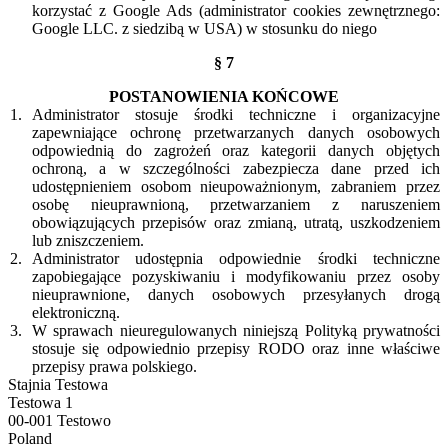
korzystać z Google Ads (administrator cookies zewnętrznego:
Google LLC. z siedzibą w USA) w stosunku do niego
§ 7
POSTANOWIENIA KOŃCOWE
Administrator stosuje środki techniczne i organizacyjne
zapewniające ochronę przetwarzanych danych osobowych
odpowiednią do zagrożeń oraz kategorii danych objętych
ochroną, a w szczególności zabezpiecza dane przed ich
udostępnieniem osobom nieupoważnionym, zabraniem przez
osobę nieuprawnioną, przetwarzaniem z naruszeniem
obowiązujących przepisów oraz zmianą, utratą, uszkodzeniem
lub zniszczeniem.
Administrator udostępnia odpowiednie środki techniczne
zapobiegające pozyskiwaniu i modyfikowaniu przez osoby
nieuprawnione, danych osobowych przesyłanych drogą
elektroniczną.
W sprawach nieuregulowanych niniejszą Polityką prywatności
stosuje się odpowiednio przepisy RODO oraz inne właściwe
przepisy prawa polskiego.
Footer
Stajnia Testowa
Testowa 1
00-001
Testowo
Poland