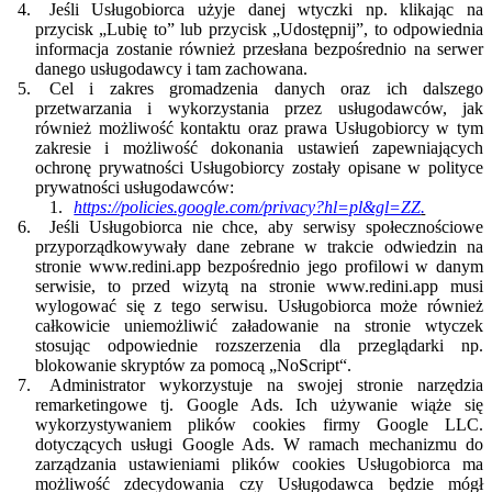
Jeśli Usługobiorca użyje danej wtyczki np. klikając na
przycisk „Lubię to” lub przycisk „Udostępnij”, to odpowiednia
informacja zostanie również przesłana bezpośrednio na serwer
danego usługodawcy i tam zachowana.
Cel i zakres gromadzenia danych oraz ich dalszego
przetwarzania i wykorzystania przez usługodawców, jak
również możliwość kontaktu oraz prawa Usługobiorcy w tym
zakresie i możliwość dokonania ustawień zapewniających
ochronę prywatności Usługobiorcy zostały opisane w polityce
prywatności usługodawców:
https://policies.google.com/privacy?hl=pl&gl=ZZ
.
Jeśli Usługobiorca nie chce, aby serwisy społecznościowe
przyporządkowywały dane zebrane w trakcie odwiedzin na
stronie www.redini.app bezpośrednio jego profilowi w danym
serwisie, to przed wizytą na stronie www.redini.app musi
wylogować się z tego serwisu. Usługobiorca może również
całkowicie uniemożliwić załadowanie na stronie wtyczek
stosując odpowiednie rozszerzenia dla przeglądarki np.
blokowanie skryptów za pomocą „NoScript“.
Administrator wykorzystuje na swojej stronie narzędzia
remarketingowe tj. Google Ads. Ich używanie wiąże się
wykorzystywaniem plików cookies firmy Google LLC.
dotyczących usługi Google Ads. W ramach mechanizmu do
zarządzania ustawieniami plików cookies Usługobiorca ma
możliwość zdecydowania czy Usługodawca będzie mógł