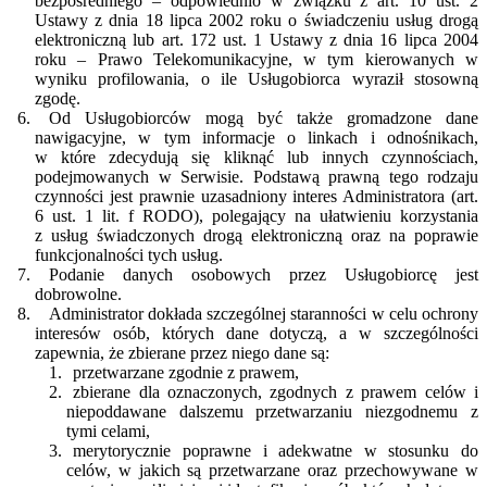
bezpośredniego – odpowiednio w związku z art. 10 ust. 2
Ustawy z dnia 18 lipca 2002 roku o świadczeniu usług drogą
elektroniczną lub art. 172 ust. 1 Ustawy z dnia 16 lipca 2004
roku – Prawo Telekomunikacyjne, w tym kierowanych w
wyniku profilowania, o ile Usługobiorca wyraził stosowną
zgodę.
Od Usługobiorców mogą być także gromadzone dane
nawigacyjne, w tym informacje o linkach i odnośnikach,
w które zdecydują się kliknąć lub innych czynnościach,
podejmowanych w Serwisie. Podstawą prawną tego rodzaju
czynności jest prawnie uzasadniony interes Administratora (art.
6 ust. 1 lit. f RODO), polegający na ułatwieniu korzystania
z usług świadczonych drogą elektroniczną oraz na poprawie
funkcjonalności tych usług.
Podanie danych osobowych przez Usługobiorcę jest
dobrowolne.
Administrator dokłada szczególnej staranności w celu ochrony
interesów osób, których dane dotyczą, a w szczególności
zapewnia, że zbierane przez niego dane są:
przetwarzane zgodnie z prawem,
zbierane dla oznaczonych, zgodnych z prawem celów i
niepoddawane dalszemu przetwarzaniu niezgodnemu z
tymi celami,
merytorycznie poprawne i adekwatne w stosunku do
celów, w jakich są przetwarzane oraz przechowywane w