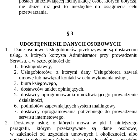
postaci umożliwiającej identyfikację osób, których dotyczą,
nie dłużej niż jest to niezbędne do osiągnięcia celu
przetwarzania.
§ 3
UDOSTĘPNIENIE DANYCH OSOBOWYCH
Dane osobowe Usługobiorców przekazywane są dostawcom
usług, z których korzysta Administrator przy prowadzeniu
Serwisu, a w szczególności do:
hostingodawcy,
Usługobiorców, z którymi dany Usługobiorca zawarł
umowę lub nawiązał kontakt w celu wykonania usługi,
biura księgowego,
dostawców ankiet opiniujących,
dostawcy oprogramowania umożliwiającego prowadzenie
działalności,
podmiotów zapewniających system mailingowy,
dostawcy oprogramowania potrzebnego do prowadzenia
serwisu internetowego.
Dostawcy usług, o których mowa w pkt 1 niniejszego
paragrafu, którym przekazywane są dane osobowe,
w zależności od uzgodnień umownych i okoliczności, albo
podlegają poleceniom Administratora co do celów i sposobów